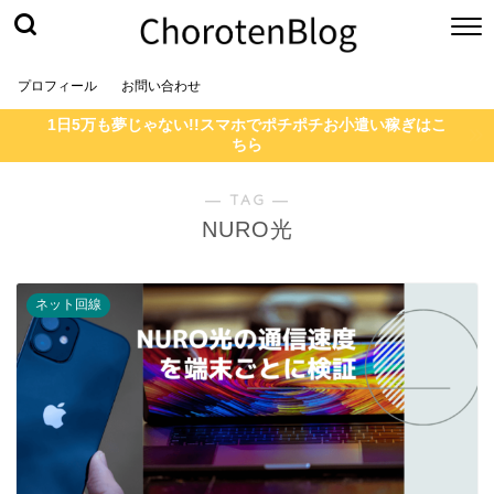
プロフィール
お問い合わせ
1日5万も夢じゃない!!スマホでポチポチお小遣い稼ぎはこ
ちら
― TAG ―
NURO光
ネット回線