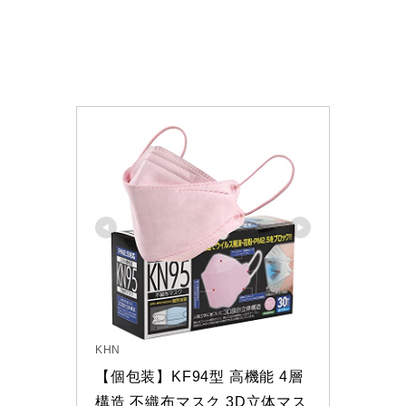
KHN
【個包装】KF94型 高機能 4層
構造 不織布マスク 3D立体マス