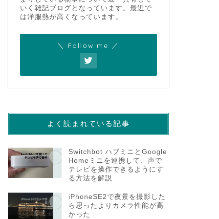
いく雑記ブログとなっています。最近で
は洋服熱が高くなっています。
＼ Follow me ／
よく読まれている記事
Switchbot ハブミニとGoogle
Homeミニを連携して、声で
テレビを操作できるようにす
る方法を解説
iPhoneSE2で夜景を撮影した
ら思ったよりカメラ性能が高
かった