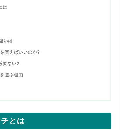
とは
違いは
チの何を買えばいいのか?
外必要ない
?
ンチを選ぶ理由
ンチとは