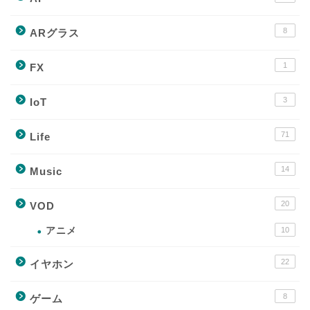
8
ARグラス
1
FX
3
IoT
71
Life
14
Music
20
VOD
アニメ
10
22
イヤホン
8
ゲーム