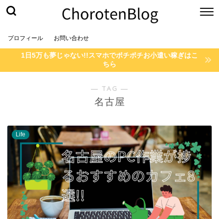
プロフィール
お問い合わせ
1日5万も夢じゃない!!スマホでポチポチお小遣い稼ぎはこ
ちら
― TAG ―
名古屋
Life